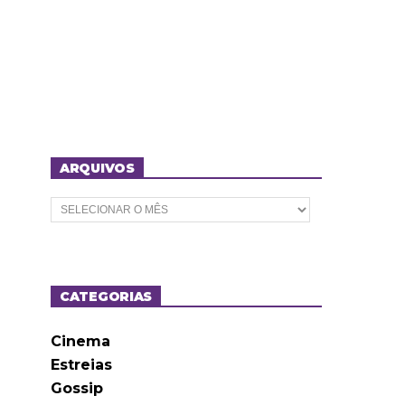
ARQUIVOS
A
r
q
u
i
v
o
CATEGORIAS
s
Cinema
Estreias
Gossip