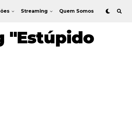
ções
Streaming
Quem Somos
 "estúpido