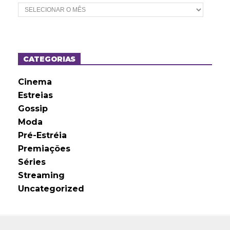
A
r
q
u
i
v
o
CATEGORIAS
s
Cinema
Estreias
Gossip
Moda
Pré-Estréia
Premiações
Séries
Streaming
Uncategorized