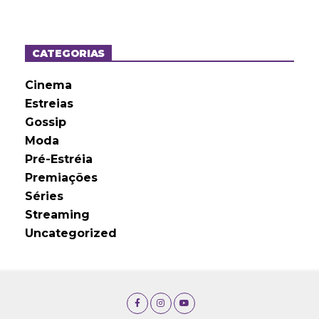
q
u
i
v
o
CATEGORIAS
s
Cinema
Estreias
Gossip
Moda
Pré-Estréia
Premiações
Séries
Streaming
Uncategorized