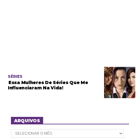
SÉRIES
Essa Mulheres De Séries Que Me
Influenciaram Na Vida!
ARQUIVOS
A
r