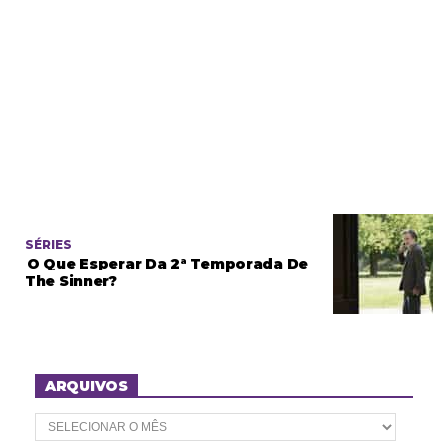
SÉRIES
O Que Esperar Da 2ª Temporada De
The Sinner?
ARQUIVOS
A
r