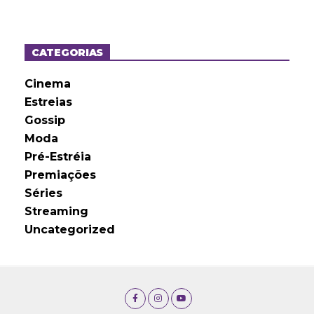
q
u
i
v
o
CATEGORIAS
s
Cinema
Estreias
Gossip
Moda
Pré-Estréia
Premiações
Séries
Streaming
Uncategorized