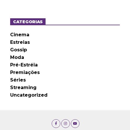
q
u
i
v
o
CATEGORIAS
s
Cinema
Estreias
Gossip
Moda
Pré-Estréia
Premiações
Séries
Streaming
Uncategorized