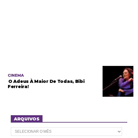
CINEMA
O Adeus À Maior De Todas, Bibi
Ferreira!
ARQUIVOS
A
r