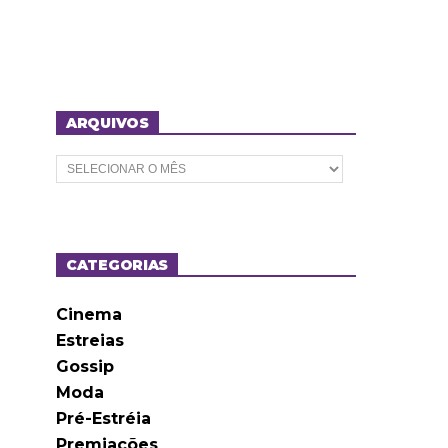
ARQUIVOS
A
r
q
u
i
v
o
CATEGORIAS
s
Cinema
Estreias
Gossip
Moda
Pré-Estréia
Premiações