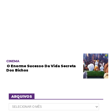
CINEMA
O Enorme Sucesso Da Vida Secreta
Dos Bichos
ARQUIVOS
A
r