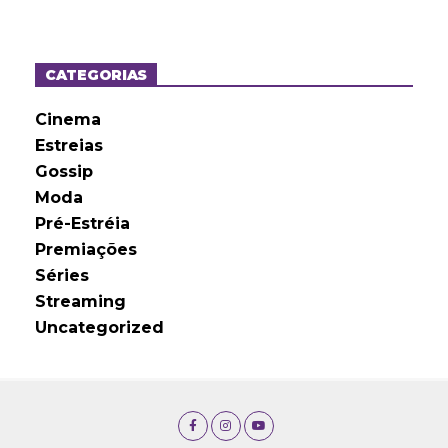
q
u
i
v
o
CATEGORIAS
s
Cinema
Estreias
Gossip
Moda
Pré-Estréia
Premiações
Séries
Streaming
Uncategorized