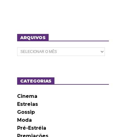
ARQUIVOS
A
r
q
u
i
v
o
CATEGORIAS
s
Cinema
Estreias
Gossip
Moda
Pré-Estréia
Premiações