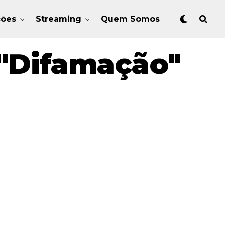
ções
Streaming
Quem Somos
 "Difamação"