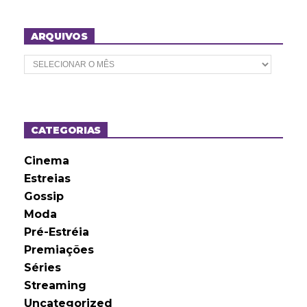
ARQUIVOS
A
r
q
u
i
v
o
CATEGORIAS
s
Cinema
Estreias
Gossip
Moda
Pré-Estréia
Premiações
Séries
Streaming
Uncategorized