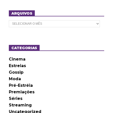
ARQUIVOS
A
r
q
u
i
v
o
CATEGORIAS
s
Cinema
Estreias
Gossip
Moda
Pré-Estréia
Premiações
Séries
Streaming
Uncategorized