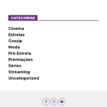
q
u
i
v
o
CATEGORIAS
s
Cinema
Estreias
Gossip
Moda
Pré-Estréia
Premiações
Séries
Streaming
Uncategorized