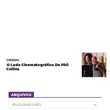
CINEMA
O Lado Cinematográfico De Phil
Collins
ARQUIVOS
A
r