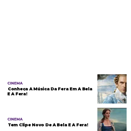
CINEMA
Conheça A Música Da Fera Em A Bela
E A Fera!
CINEMA
Tem Clipe Novo De A Bela E A Fera!