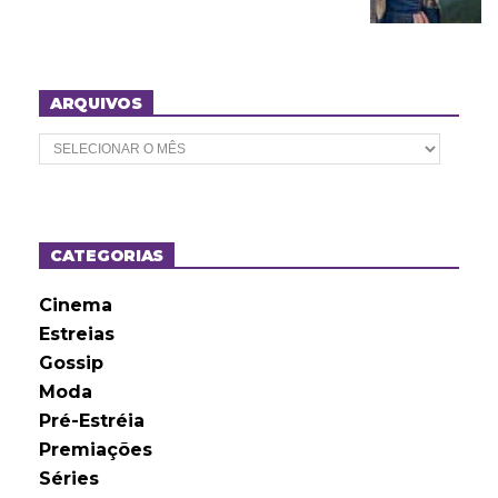
ARQUIVOS
A
r
q
u
i
v
o
CATEGORIAS
s
Cinema
Estreias
Gossip
Moda
Pré-Estréia
Premiações
Séries