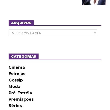
ARQUIVOS
A
r
q
u
i
v
o
CATEGORIAS
s
Cinema
Estreias
Gossip
Moda
Pré-Estréia
Premiações
Séries