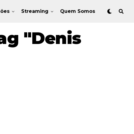
ções
Streaming
Quem Somos
ag "Denis