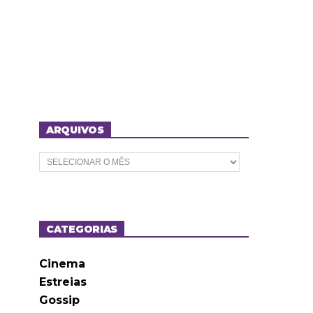
ARQUIVOS
A
r
q
u
i
v
o
CATEGORIAS
s
Cinema
Estreias
Gossip