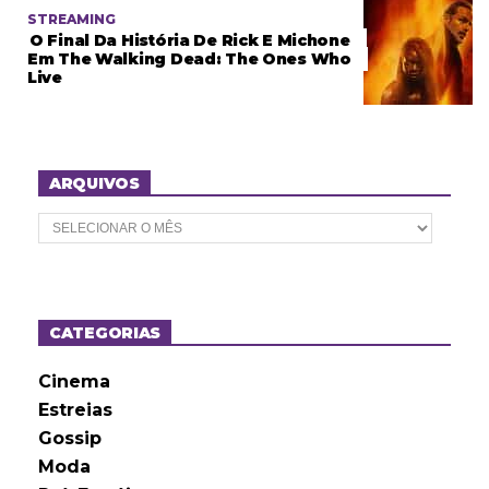
STREAMING
O Final Da História De Rick E Michone
Em The Walking Dead: The Ones Who
Live
ARQUIVOS
A
r
q
u
i
v
o
CATEGORIAS
s
Cinema
Estreias
Gossip
Moda