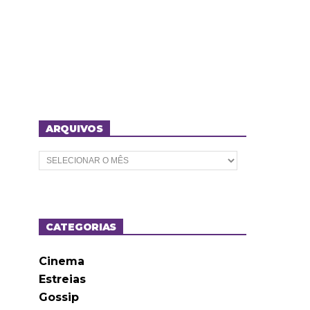
ARQUIVOS
A
r
q
u
i
v
o
CATEGORIAS
s
Cinema
Estreias
Gossip