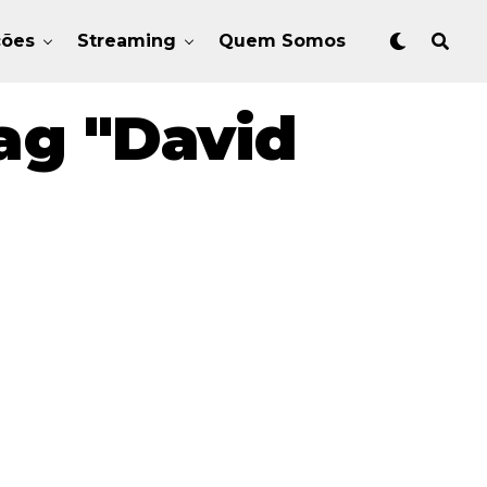
ções
Streaming
Quem Somos
ag "David