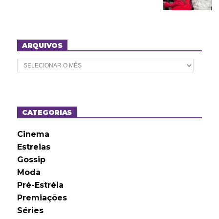
ARQUIVOS
A
r
q
u
i
v
o
CATEGORIAS
s
Cinema
Estreias
Gossip
Moda
Pré-Estréia
Premiações
Séries