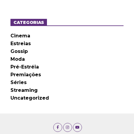
q
u
i
v
o
CATEGORIAS
s
Cinema
Estreias
Gossip
Moda
Pré-Estréia
Premiações
Séries
Streaming
Uncategorized