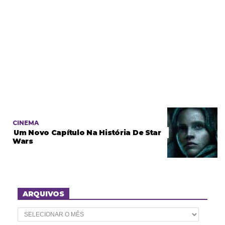
CINEMA
Um Novo Capítulo Na História De Star
Wars
ARQUIVOS
A
r