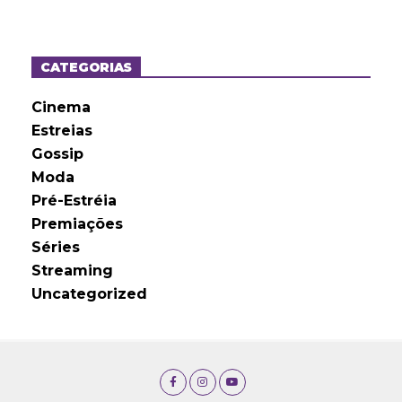
q
u
i
v
o
CATEGORIAS
s
Cinema
Estreias
Gossip
Moda
Pré-Estréia
Premiações
Séries
Streaming
Uncategorized