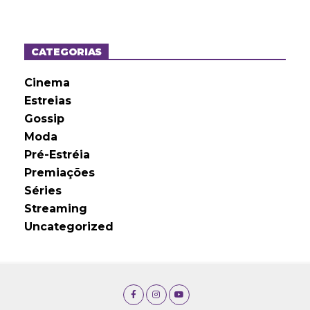
q
u
i
v
o
CATEGORIAS
s
Cinema
Estreias
Gossip
Moda
Pré-Estréia
Premiações
Séries
Streaming
Uncategorized