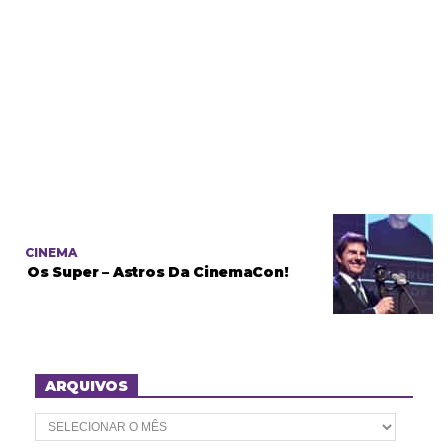
CINEMA
Os Super – Astros Da CinemaCon!
ARQUIVOS
A
r