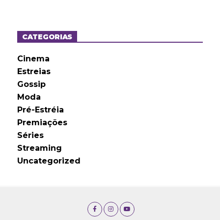
q
u
i
v
o
CATEGORIAS
s
Cinema
Estreias
Gossip
Moda
Pré-Estréia
Premiações
Séries
Streaming
Uncategorized