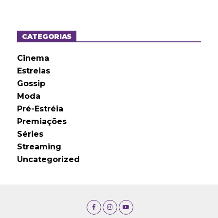
q
u
i
v
o
CATEGORIAS
s
Cinema
Estreias
Gossip
Moda
Pré-Estréia
Premiações
Séries
Streaming
Uncategorized