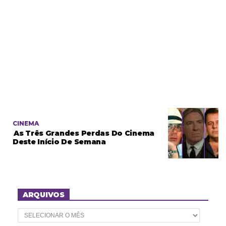
CINEMA
As Três Grandes Perdas Do Cinema
Deste Início De Semana
ARQUIVOS
A
r