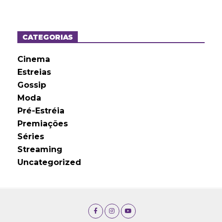
q
u
i
v
o
CATEGORIAS
s
Cinema
Estreias
Gossip
Moda
Pré-Estréia
Premiações
Séries
Streaming
Uncategorized