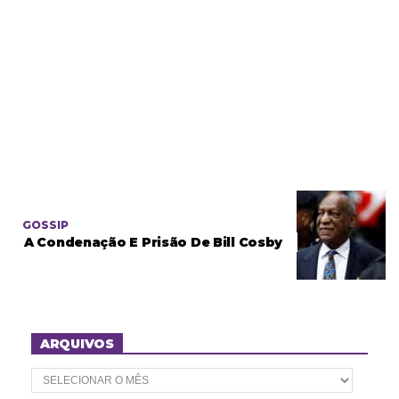
GOSSIP
A Condenação E Prisão De Bill Cosby
ARQUIVOS
A
r