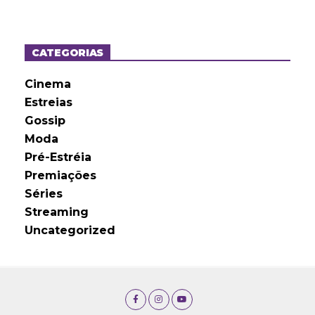
q
u
i
v
o
CATEGORIAS
s
Cinema
Estreias
Gossip
Moda
Pré-Estréia
Premiações
Séries
Streaming
Uncategorized