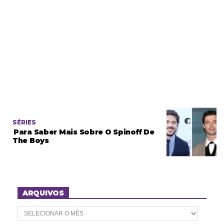
SÉRIES
Para Saber Mais Sobre O Spinoff De
The Boys
ARQUIVOS
A
r