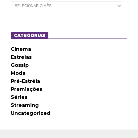
A
r
q
u
i
v
o
CATEGORIAS
s
Cinema
Estreias
Gossip
Moda
Pré-Estréia
Premiações
Séries
Streaming
Uncategorized