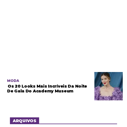
MODA
Os 20 Looks Mais Incríveis Da Noite
De Gala Do Academy Museum
ARQUIVOS