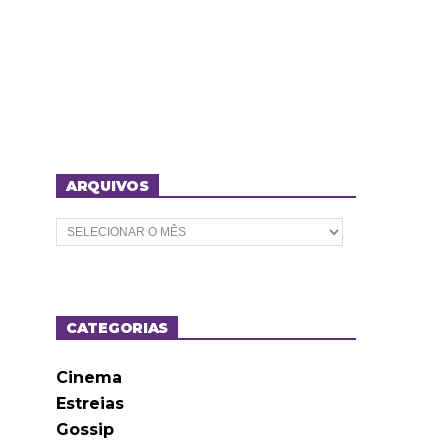
ARQUIVOS
A
r
q
u
i
v
o
CATEGORIAS
s
Cinema
Estreias
Gossip