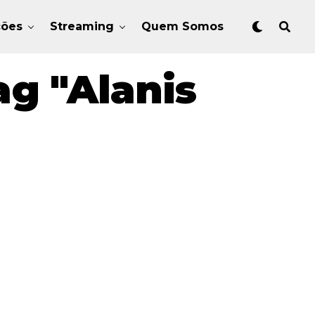
ções
Streaming
Quem Somos
g "Alanis