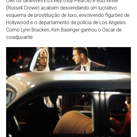
Owl, os detetives Ed Exley (Guy Pearce) e Bud White
(Russell Crowe) acabam desvendando um lucrativo
esquema de prostituição de luxo, envolvendo figurões de
Hollywood e o departamento de polícia de Los Angeles.
Como Lynn Bracken, Kim Basinger ganhou o Oscar de
coadjuvante.