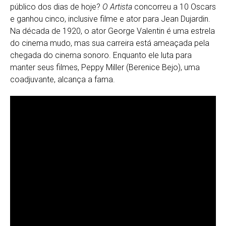
público dos dias de hoje?
O Artista
concorreu a 10 Oscars
e ganhou cinco, inclusive filme e ator para Jean Dujardin.
Na década de 1920, o ator George Valentin é uma estrela
do cinema mudo, mas sua carreira está ameaçada pela
chegada do cinema sonoro. Enquanto ele luta para
manter seus filmes, Peppy Miller (Berenice Bejo), uma
coadjuvante, alcança a fama.