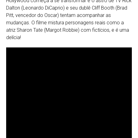
Hollywood começa a se transformar e o astro de TV Rick
Dalton (Leonardo DiCaprio) e seu dublê Cliff Booth (Brad
Pitt, vencedor do Oscar) tentam acompanhar as
mudanças. O filme mistura personagens reais como a
atriz Sharon Tate (Margot Robbie) com fictícios, e é uma
delícia!