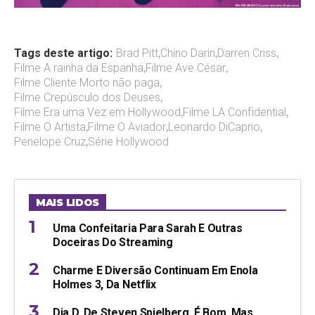
Tags deste artigo:
Brad Pitt
,
Chino Darín
,
Darren Criss
,
Filme A rainha da Espanha
,
Filme Ave César
,
Filme Cliente Morto não paga
,
Filme Crepúsculo dos Deuses
,
Filme Era uma Vez em Hollywood
,
Filme LA Confidential
,
Filme O Artista
,
Filme O Aviador
,
Leonardo DiCaprio
,
Penelope Cruz
,
Série Hollywood
MAIS LIDOS
Uma Confeitaria Para Sarah E Outras
Doceiras Do Streaming
Charme E Diversão Continuam Em Enola
Holmes 3, Da Netflix
Dia D, De Steven Spielberg, É Bom, Mas