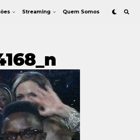
ções
Streaming
Quem Somos
4168_n