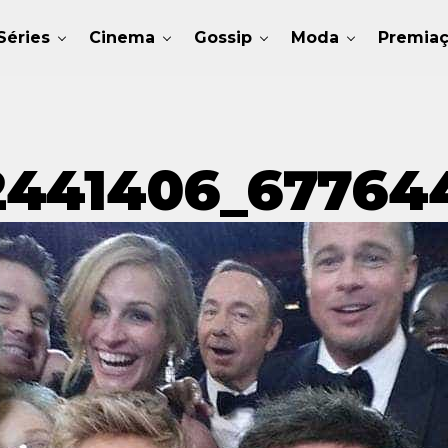
Séries
Cinema
Gossip
Moda
Premia
2441406_67764