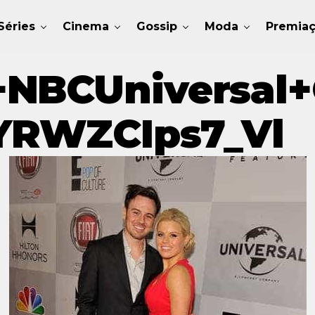
Séries
Cinema
Gossip
Moda
Premia
+NBCUniversal
YRWZCIps7_Vl