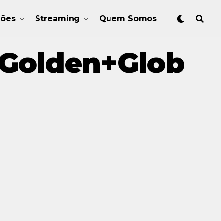
ções
Streaming
Quem Somos
+Golden+Glob