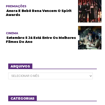
PREMIAÇÕES
Anora E Bebê Rena Vencem O Spirit
Awards
CINEMA
Setembro 5 Já Está Entre Os Melhores
Filmes Do Ano
ARQUIVOS
A
r
q
u
i
v
o
CATEGORIAS
s