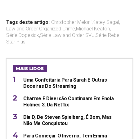
Tags deste artigo:
Christopher Meloni
,
Katey Sagal
,
Law and Order Organized Crime
,
Michael Keaton
,
Série Dopesick
,
Série Law and Order SVU
,
Série Rebel
,
Star Plus
MAIS LIDOS
Uma Confeitaria Para Sarah E Outras
Doceiras Do Streaming
Charme E Diversão Continuam Em Enola
Holmes 3, Da Netflix
Dia D, De Steven Spielberg, É Bom, Mas
Não Me Conquistou
Para Começar O Inverno, Tem Emma