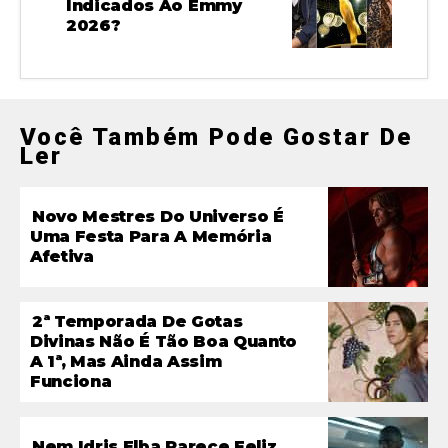
Indicados Ao Emmy
2026?
Você Também Pode Gostar De
Ler
Novo Mestres Do Universo É
Uma Festa Para A Memória
Afetiva
2ª Temporada De Gotas
Divinas Não É Tão Boa Quanto
A 1ª, Mas Ainda Assim
Funciona
Nem Idris Elba Parece Feliz