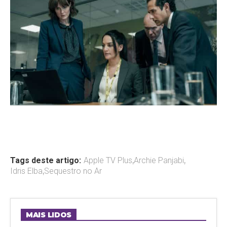
Tags deste artigo:
Apple TV Plus
,
Archie Panjabi
,
Idris Elba
,
Sequestro no Ar
MAIS LIDOS