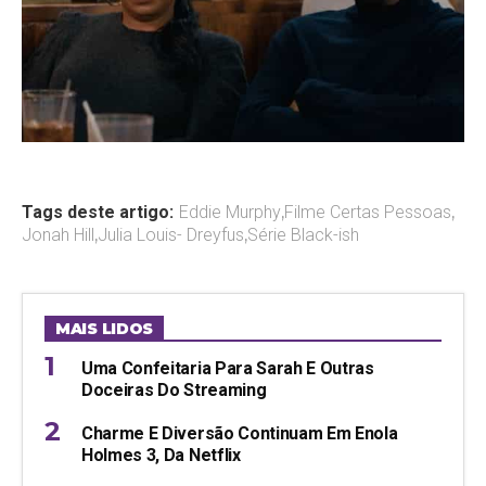
Tags deste artigo:
Eddie Murphy
,
Filme Certas Pessoas
,
Jonah Hill
,
Julia Louis- Dreyfus
,
Série Black-ish
MAIS LIDOS
Uma Confeitaria Para Sarah E Outras
Doceiras Do Streaming
Charme E Diversão Continuam Em Enola
Holmes 3, Da Netflix