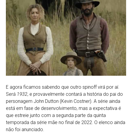
E agora ficamos sabendo que outro spinoff virá por aí.
Será
1932
, e provavelmente contará a história do pai do
personagem John Dutton (Kevin Costner). A série ainda
está em fase de desenvolvimento, mas a expectativa é
que estreie junto com a segunda parte da quinta
temporada da série mãe no final de 2022. O elenco ainda
não foi anunciado.