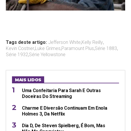
Tags deste artigo:
Jefferson White
,
Kelly Reilly
,
Kevin Costner
,
Luke Grimes
,
Paramount Plus
,
Série 1883
,
Série 1932
,
Série Yellowstone
MAIS LIDOS
Uma Confeitaria Para Sarah E Outras
Doceiras Do Streaming
Charme E Diversão Continuam Em Enola
Holmes 3, Da Netflix
Dia D, De Steven Spielberg, É Bom, Mas