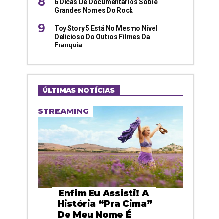
6 Dicas De Documentários Sobre
Grandes Nomes Do Rock
Toy Story 5 Está No Mesmo Nível
Delicioso Do Outros Filmes Da
Franquia
ÚLTIMAS NOTÍCIAS
STREAMING
Enfim Eu Assisti! A
História “pra Cima”
De Meu Nome É