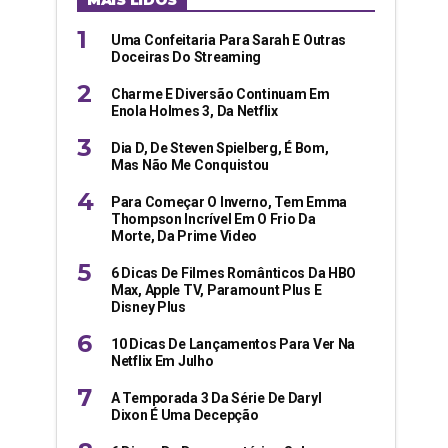
MAIS LIDOS
Uma Confeitaria Para Sarah E Outras
Doceiras Do Streaming
Charme E Diversão Continuam Em
Enola Holmes 3, Da Netflix
Dia D, De Steven Spielberg, É Bom,
Mas Não Me Conquistou
Para Começar O Inverno, Tem Emma
Thompson Incrível Em O Frio Da
Morte, Da Prime Video
6 Dicas De Filmes Românticos Da HBO
Max, Apple TV, Paramount Plus E
Disney Plus
10 Dicas De Lançamentos Para Ver Na
Netflix Em Julho
A Temporada 3 Da Série De Daryl
Dixon É Uma Decepção