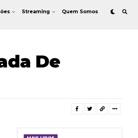
ções
Streaming
Quem Somos
rada De