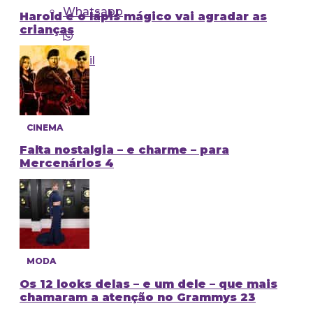
Whatsapp
Harold e o lápis mágico vai agradar as
crianças
Email
CINEMA
Falta nostalgia – e charme – para
Mercenários 4
MODA
Os 12 looks delas – e um dele – que mais
chamaram a atenção no Grammys 23