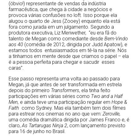
(óbvio!) representante de vendas da indústria
farmacêutica, que chega à cidade a negócios e
provoca várias confusões no loft. Isso porque ela
alugou o quarto de Jess (Zooey) enquanto ela está
fora como jurada em um julgamento. Segundo a
produtora executiva, Liz Meriwether, “eu era fã do
talento de Megan como comediante desde
Bem-Vindo
aos 40
(comédia de 2012, dirigida por Judd Apatow), e
estamos todos entusiasmados em tê-la na série. Nós
a tínhamos em mente desde que criamos o papel – ela
é a pessoa perfeita para chegar e sacudir esses
caras”.
Esse passo representa uma volta ao passado para
Megan, já que antes de ser transformada em estrela
depois do primeiro
Transformers
, ela tinha feito
participações em várias séries como
Two and a Half
Men,
e ainda teve uma participação regular em
Hope &
Faith
como Sydney. Mas ela também tem dois filmes
para estrear nos cinemas no ano que vem:
Zeroville,
uma comédia dramática dirigida por James Franco e, é
claro,
As Tartarugas Ninja 2
, com lançamento previsto
para 16 de junho no Brasil.