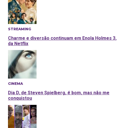
STREAMING
Charme e diversão continuam em Enola Holmes 3,
da Netflix
CINEMA
Dia D, de Steven Spielberg, é bom, mas não me
conquistou