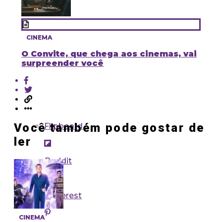
CINEMA
O Convite, que chega aos cinemas, vai
surpreender você
Você também pode gostar de
Flipboard
ler
Reddit
Pinterest
CINEMA