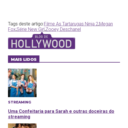
Tags deste artigo:
Filme As Tartarugas Ninja 2
,
Megan
Fox
,
Série New Girl
,
Zooey Deschanel
MAIS LIDOS
STREAMING
Uma Confeitaria para Sarah e outras doceiras do
streaming