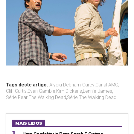
Tags deste artigo:
Alycia Debnam-Carey
,
Canal AMC
,
Cliff Curtis
,
Evan Gamble
,
Kim Dickens
,
Lennie James
,
Série Fear The Walking Dead
,
Série The Walking Dead
MAIS LIDOS