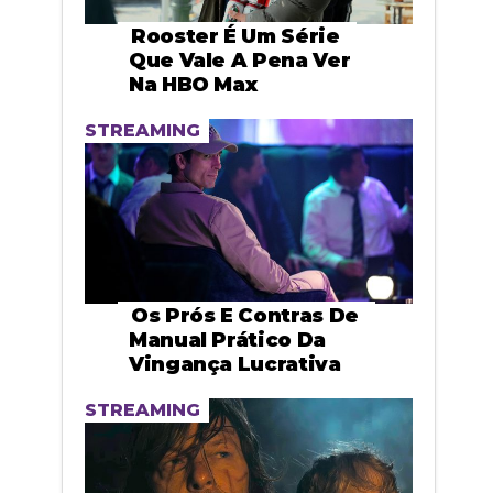
Rooster É Um Série
Que Vale A Pena Ver
Na HBO Max
STREAMING
Os Prós E Contras De
Manual Prático Da
Vingança Lucrativa
STREAMING