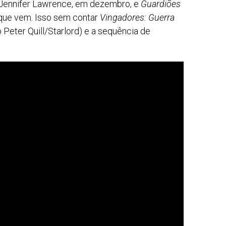
 Jennifer Lawrence, em dezembro, e
Guardiões
que vem. Isso sem contar
Vingadores: Guerra
o Peter Quill/Starlord) e a sequência de