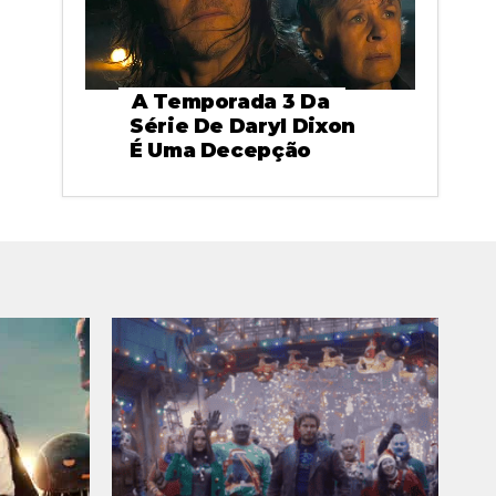
A Temporada 3 Da
Série De Daryl Dixon
É Uma Decepção