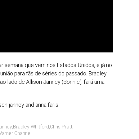
ar semana que vem nos Estados Unidos, e já no
nião para fãs de séries do passado. Bradley
ao lado de Allison Janney (Bonnie), fará uma
Janney
,
Bradley Whitford
,
Chris Pratt
,
arner Channel