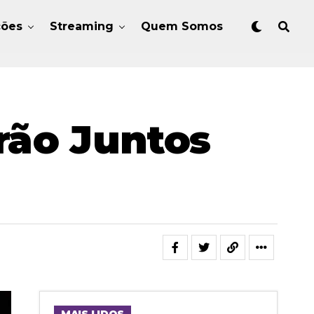
ções
Streaming
Quem Somos
arão Juntos