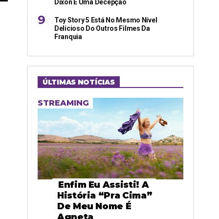
Dixon É Uma Decepção
Toy Story 5 Está No Mesmo Nível
Delicioso Do Outros Filmes Da
Franquia
ÚLTIMAS NOTÍCIAS
STREAMING
Enfim Eu Assisti! A
História “pra Cima”
De Meu Nome É
Agneta