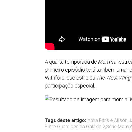
A quarta temporada de
Mom
vai estre
primeiro episódio terá também uma reu
Withford, que estrelou
The West Wing
participação especial.
Tags deste artigo:
Anna Faris e Allison 
Filme Guardiões da Galáxia 2
,
Série Mom
,
W