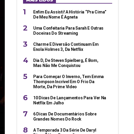
MAIS LIDOS
Enfim Eu Assisti! A História “pra Cima”
De Meu Nome É Agneta
Uma Confeitaria Para Sarah E Outras
Doceiras Do Streaming
Charme E Diversão Continuam Em
Enola Holmes 3, Da Netflix
Dia D, De Steven Spielberg, É Bom,
Mas Não Me Conquistou
Para Começar O Inverno, Tem Emma
Thompson Incrível Em O Frio Da
Morte, Da Prime Video
10 Dicas De Lançamentos Para Ver Na
Netflix Em Julho
6 Dicas De Documentários Sobre
Grandes Nomes Do Rock
A Temporada 3 Da Série De Daryl