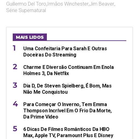
Guillermo Del Toro
,
Irmãos Winchester
,
Jim Beaver
,
Série Supernatural
MAIS LIDOS
Uma Confeitaria Para Sarah E Outras
Doceiras Do Streaming
Charme E Diversão Continuam Em Enola
Holmes 3, Da Netflix
Dia D, De Steven Spielberg, É Bom, Mas
Não Me Conquistou
Para Começar O Inverno, Tem Emma
Thompson Incrível Em O Frio Da Morte,
Da Prime Video
6 Dicas De Filmes Românticos Da HBO
Max, Apple TV, Paramount Plus E Disney