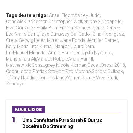
Tags deste artigo:
Ansel Elgort
,
Ashley Judd
,
Chadwick Boseman
,
Christopher Walken
,
Dave Chappelle
,
Eiza Gonzalez
,
Emily Blunt
,
Emma Stone
,
Eugenio Derbez
,
Eva Marie Saint
,
Faye Dunaway
,
Gal Gadot
,
Gina Rodriguez
,
Greta Gerwig
,
Helen Mirren
,
Jane Fonda
,
Jennifer Garner
,
Kelly Marie Tran
,
Kumail Nanjiani
,
Laura Dern
,
Lin-Manuel Miranda. Armie Hammer
,
Lupita Nyong'o
,
Mahershala Ali
,
Margot Robbie
,
Mark Hamill
,
Matthew McConaughey
,
Nicole Kidman
,
Oscar
,
Oscar 2018
,
Oscar Isaac
,
Patrick Stewart
,
Rita Moreno
,
Sandra Bullock
,
Tiffany Haddish
,
Tom Holland
,
Warren Beatty
,
Wes Studi
,
Zendaya
MAIS LIDOS
Uma Confeitaria Para Sarah E Outras
Doceiras Do Streaming