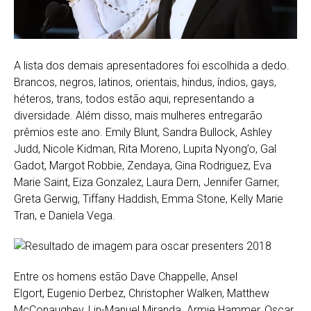
A lista dos demais apresentadores foi escolhida a dedo.
Brancos, negros, latinos, orientais, hindus, índios, gays,
héteros, trans, todos estão aqui, representando a
diversidade. Além disso, mais mulheres entregarão
prêmios este ano. Emily Blunt, Sandra Bullock, Ashley
Judd, Nicole Kidman, Rita Moreno, Lupita Nyong’o, Gal
Gadot, Margot Robbie, Zendaya, Gina Rodriguez, Eva
Marie Saint, Eiza Gonzalez, Laura Dern, Jennifer Garner,
Greta Gerwig, Tiffany Haddish, Emma Stone, Kelly Marie
Tran, e Daniela Vega.
Entre os homens estão Dave Chappelle, Ansel
Elgort, Eugenio Derbez, Christopher Walken, Matthew
McConaughey, Lin-Manuel Miranda. Armie Hammer, Oscar