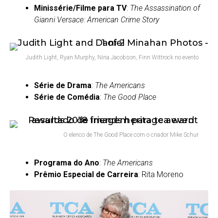
Minissérie/Filme para TV
:
The Assassination of
Gianni Versace: American Crime Story
Judith Light, Ryan Murphy, Nina Jacobson, Finn Wittrock no evento
Série de Drama
:
The Americans
Série de Comédia
:
The Good Place
O elenco de The Good Place com o criador Mike Schur
Programa do Ano
:
The Americans
Prêmio Especial de Carreira
:
Rita Moreno