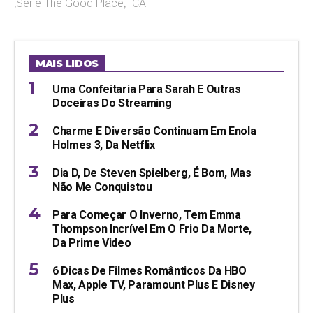
,
Série The Good Place
,
TCA
MAIS LIDOS
Uma Confeitaria Para Sarah E Outras
Doceiras Do Streaming
Charme E Diversão Continuam Em Enola
Holmes 3, Da Netflix
Dia D, De Steven Spielberg, É Bom, Mas
Não Me Conquistou
Para Começar O Inverno, Tem Emma
Thompson Incrível Em O Frio Da Morte,
Da Prime Video
6 Dicas De Filmes Românticos Da HBO
Max, Apple TV, Paramount Plus E Disney
Plus