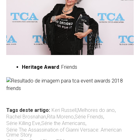
Heritage Award
: Friends
Tags deste artigo:
Keri Russell
,
Melhores do ano
,
Rachel Brosnahan
,
Rita Moreno
,
Série Friends
,
Série Killing Eve
,
Série the Americans
,
Série The Assassination of Gianni Versace: American
Crime Story