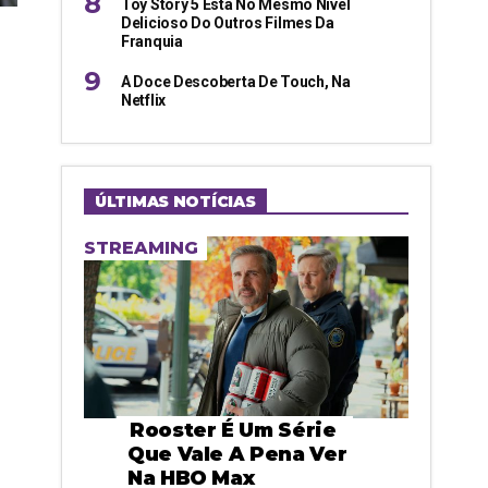
Toy Story 5 Está No Mesmo Nível
Delicioso Do Outros Filmes Da
Franquia
A Doce Descoberta De Touch, Na
Netflix
ÚLTIMAS NOTÍCIAS
STREAMING
Rooster É Um Série
Que Vale A Pena Ver
Na HBO Max