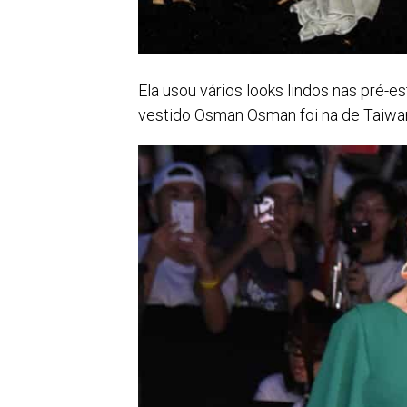
Ela usou vários looks lindos nas pré-e
vestido Osman Osman foi na de Taiwa