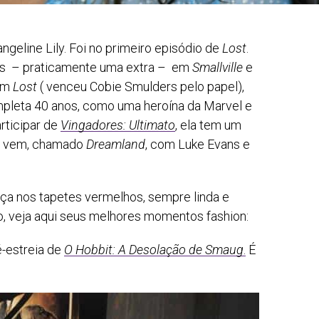
geline Lily. Foi no primeiro episódio de
Lost
.
ções – praticamente uma extra – em
Smallville
e
om
Lost
( venceu Cobie Smulders pelo papel),
ompleta 40 anos, como uma heroína da Marvel e
rticipar de
Vingadores: Ultimato
, ela tem um
ue vem, chamado
Dreamland
, com Luke Evans e
ça nos tapetes vermelhos, sempre linda e
io, veja aqui seus melhores momentos fashion:
é-estreia de
O Hobbit: A Desolação de Smaug
.
É