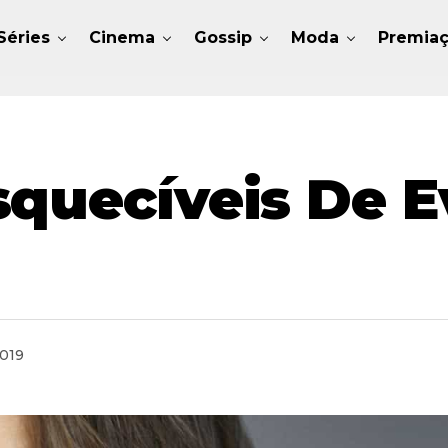
Séries
Cinema
Gossip
Moda
Premia
squecíveis De 
2019