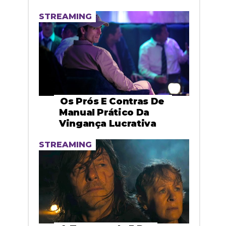
STREAMING
Os Prós E Contras De
Manual Prático Da
Vingança Lucrativa
STREAMING