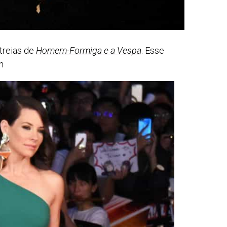
streias de
Homem-Formiga e a Vespa
. Esse
n