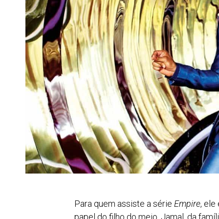
Para quem assiste a série
Empire
, el
papel do filho do meio, Jamal, da famí