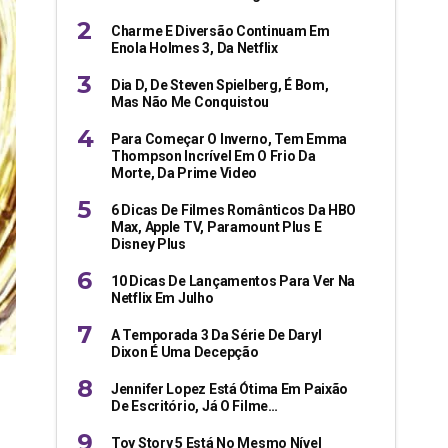
Charme E Diversão Continuam Em
Enola Holmes 3, Da Netflix
Dia D, De Steven Spielberg, É Bom,
Mas Não Me Conquistou
Para Começar O Inverno, Tem Emma
Thompson Incrível Em O Frio Da
Morte, Da Prime Video
6 Dicas De Filmes Românticos Da HBO
Max, Apple TV, Paramount Plus E
Disney Plus
10 Dicas De Lançamentos Para Ver Na
Netflix Em Julho
A Temporada 3 Da Série De Daryl
Dixon É Uma Decepção
Jennifer Lopez Está Ótima Em Paixão
De Escritório, Já O Filme…
Toy Story 5 Está No Mesmo Nível