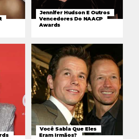
Jennifer Hudson E Outros
t
Vencedores Do NAACP
Awards
Você Sabia Que Eles
rds
Eram Irmãos?