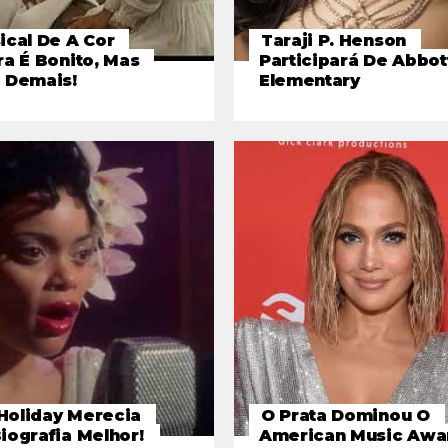
ical De A Cor
Taraji P. Henson
a É Bonito, Mas
Participará De Abbot
 Demais!
Elementary
 Holiday Merecia
O Prata Dominou O
iografia Melhor!
American Music Awa