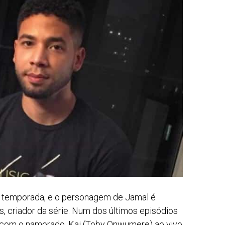
a temporada, e o personagem de Jamal é
s, criador da série. Num dos últimos episódios
o com o namorado, Kai (Toby Onwumere) ao vivo