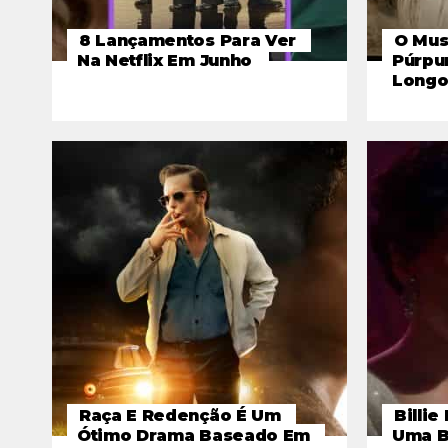
8 Lançamentos Para Ver
O Mus
Na Netflix Em Junho
Púrpur
Longo
Raça E Redenção É Um
Billie
Ótimo Drama Baseado Em
Uma B