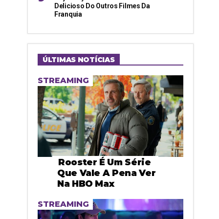
Delicioso Do Outros Filmes Da
Franquia
ÚLTIMAS NOTÍCIAS
STREAMING
Rooster É Um Série
Que Vale A Pena Ver
Na HBO Max
STREAMING