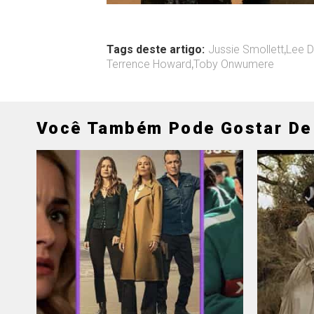
Tags deste artigo:
Jussie Smollett
,
Lee D
Terrence Howard
,
Toby Onwumere
Você Também Pode Gostar De