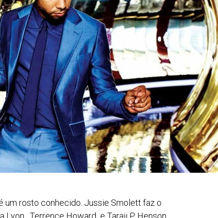
e é um rosto conhecido. Jussie Smolett faz o
lia Lyon . Terrence Howard e Taraji P. Henson,