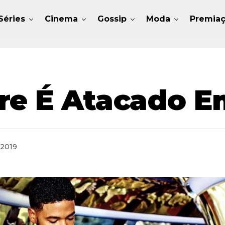
Séries
Cinema
Gossip
Moda
Premia
re É Atacado E
 2019