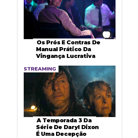
Os Prós E Contras De
Manual Prático Da
Vingança Lucrativa
STREAMING
A Temporada 3 Da
Série De Daryl Dixon
É Uma Decepção