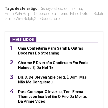
Tags deste artigo:
Disney
,
Estreia de cinema
,
Filem WiFi Ralph: Quebrando a internet
,
Filme Detona Ralph
,
Filme WiFi Ralph
,
Gal Gadot
,
trailer
MAIS LIDOS
Uma Confeitaria Para Sarah E Outras
Doceiras Do Streaming
Charme E Diversão Continuam Em Enola
Holmes 3, Da Netflix
Dia D, De Steven Spielberg, É Bom, Mas
Não Me Conquistou
Para Começar O Inverno, Tem Emma
Thompson Incrível Em O Frio Da Morte,
Da Prime Video