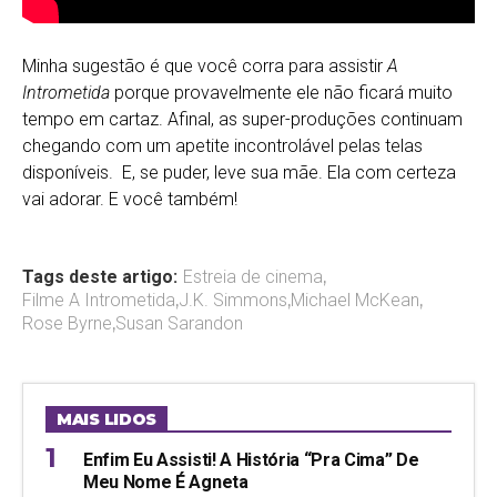
Minha sugestão é que você corra para assistir
A
Intrometida
porque provavelmente ele não ficará muito
tempo em cartaz. Afinal, as super-produções continuam
chegando com um apetite incontrolável pelas telas
disponíveis. E, se puder, leve sua mãe. Ela com certeza
vai adorar. E você também!
Tags deste artigo:
Estreia de cinema
,
Filme A Intrometida
,
J.K. Simmons
,
Michael McKean
,
Rose Byrne
,
Susan Sarandon
MAIS LIDOS
Enfim Eu Assisti! A História “pra Cima” De
Meu Nome É Agneta