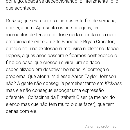
por algo, acaba se decepcionando. E infelizmente foi o
que aconteceu.
Godzilla,
que estreia nos cinemas este fim de semana,
começa bem. Apresenta os personagens, tem
momentos de tensão na dose certa e ainda uma cena
emocionante entre Juliette Binoche e Bryan Cranston,
quando há uma explosão numa usina nuclear no Japão.
Depois, alguns anos passam e ficamos conhecendo o
filho do casal que cresceu e virou um soldado
especializado em desativar bombas. Aí começa o
problema. Que ator ruim é esse Aaron Taylor Johnson
não? A gente não conseguia perceber tanto em
Kick-Ass
mas ele não consegue esboçar uma expressão
diferente… Coitadinha da Elizabeth Olsen (a melhor do
elenco mas que não tem muito o que fazer), que tem
cenas com ele.
Aaron Taylor-Johnson