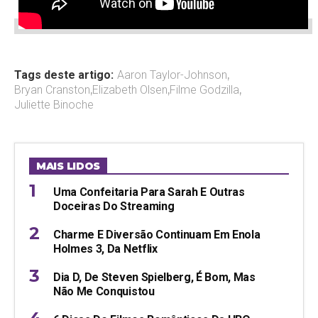
Tags deste artigo:
Aaron Taylor-Johnson
,
Bryan Cranston
,
Elizabeth Olsen
,
Filme Godzilla
,
Juliette Binoche
MAIS LIDOS
Uma Confeitaria Para Sarah E Outras
Doceiras Do Streaming
Charme E Diversão Continuam Em Enola
Holmes 3, Da Netflix
Dia D, De Steven Spielberg, É Bom, Mas
Não Me Conquistou