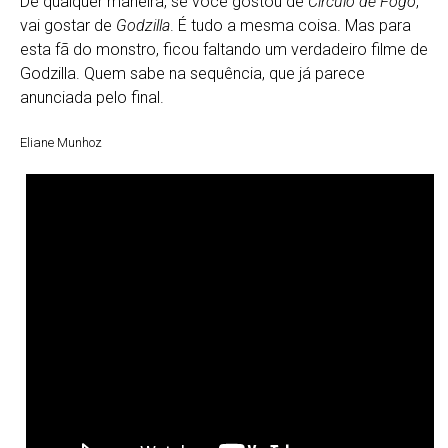
De qualquer maneira, se você gostou de
Círculo de Fogo
,
vai gostar de
Godzilla
. É tudo a mesma coisa. Mas para
esta fã do monstro, ficou faltando um verdadeiro filme de
Godzilla. Quem sabe na sequência, que já parece
anunciada pelo final.
Eliane Munhoz