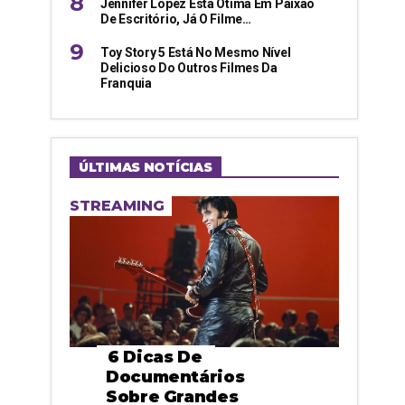
Jennifer Lopez Está Ótima Em Paixão
De Escritório, Já O Filme…
Toy Story 5 Está No Mesmo Nível
Delicioso Do Outros Filmes Da
Franquia
ÚLTIMAS NOTÍCIAS
STREAMING
6 Dicas De
Documentários
Sobre Grandes