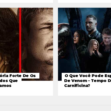
ória Forte De Os
O Que Você Pode Es
dos Que
De Venom – Tempo 
damos
Carnificina?