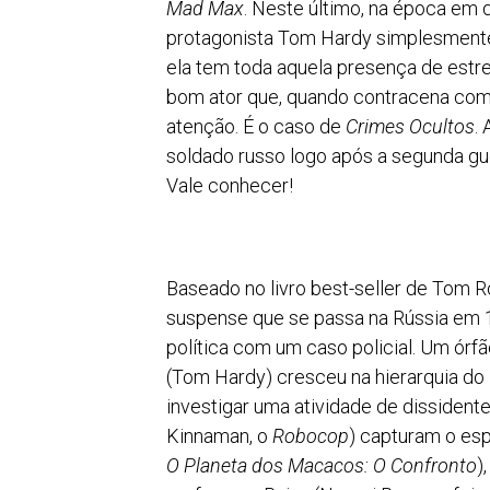
Mad Max
. Neste último, na época em 
protagonista Tom Hardy simplesmente 
ela tem toda aquela presença de estr
bom ator que, quando contracena com 
atenção. É o caso de
Crimes Ocultos
.
soldado russo logo após a segunda gue
Vale conhecer!
Baseado no livro best-seller de Tom R
suspense que se passa na Rússia em 
política com um caso policial. Um órf
(Tom Hardy) cresceu na hierarquia do
investigar uma atividade de dissidente
Kinnaman, o
Robocop
) capturam o esp
O Planeta dos Macacos: O
Confronto
)