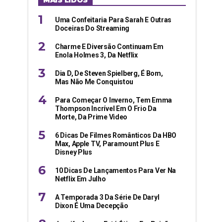
MAIS LIDOS
Uma Confeitaria Para Sarah E Outras
Doceiras Do Streaming
Charme E Diversão Continuam Em
Enola Holmes 3, Da Netflix
Dia D, De Steven Spielberg, É Bom,
Mas Não Me Conquistou
Para Começar O Inverno, Tem Emma
Thompson Incrível Em O Frio Da
Morte, Da Prime Video
6 Dicas De Filmes Românticos Da HBO
Max, Apple TV, Paramount Plus E
Disney Plus
10 Dicas De Lançamentos Para Ver Na
Netflix Em Julho
A Temporada 3 Da Série De Daryl
Dixon É Uma Decepção