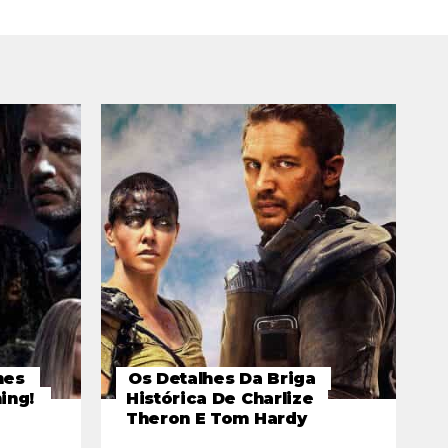
mes
Os Detalhes Da Briga
ing!
Histórica De Charlize
Theron E Tom Hardy