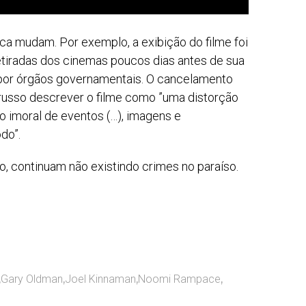
unca mudam. Por exemplo, a exibição do filme foi
etiradas dos cinemas poucos dias antes de sua
 por órgãos governamentais. O cancelamento
 russo descrever o filme como ”uma distorção
ão imoral de eventos (…), imagens e
do”.
 continuam não existindo crimes no paraíso.
,
Gary Oldman
,
Joel Kinnaman
,
Noomi Rampace
,