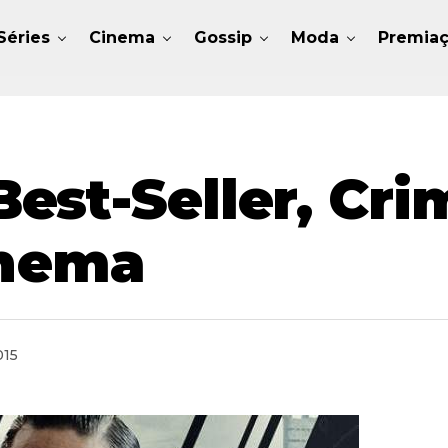
Séries
Cinema
Gossip
Moda
Premia
est-Seller, Cri
inema
015