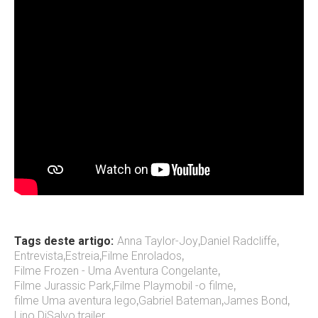
Tags deste artigo:
Anna Taylor-Joy
,
Daniel Radcliffe
,
Entrevista
,
Estreia
,
Filme Enrolados
,
Filme Frozen - Uma Aventura Congelante
,
Filme Jurassic Park
,
Filme Playmobil -o filme
,
filme Uma aventura lego
,
Gabriel Bateman
,
James Bond
,
Lino DiSalvo
,
trailer