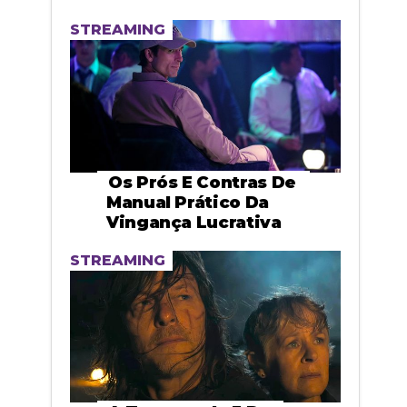
STREAMING
Os Prós E Contras De
Manual Prático Da
Vingança Lucrativa
STREAMING