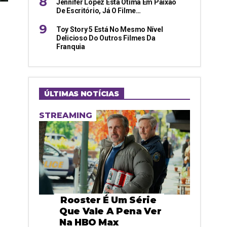
Jennifer Lopez Está Ótima Em Paixão
De Escritório, Já O Filme…
Toy Story 5 Está No Mesmo Nível
Delicioso Do Outros Filmes Da
Franquia
ÚLTIMAS NOTÍCIAS
STREAMING
Rooster É Um Série
Que Vale A Pena Ver
Na HBO Max