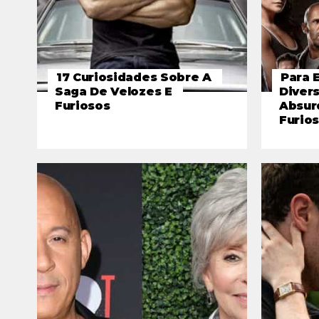
17 Curiosidades Sobre A
Para 
Saga De Velozes E
Diver
Furiosos
Absur
Furios