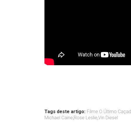
Tags deste artigo:
Filme O Último Caçad
Michael Caine
,
Rose Leslie
,
Vin Diesel