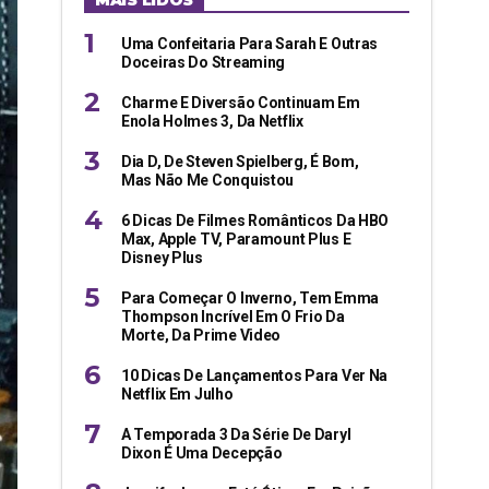
MAIS LIDOS
Uma Confeitaria Para Sarah E Outras
Doceiras Do Streaming
Charme E Diversão Continuam Em
Enola Holmes 3, Da Netflix
Dia D, De Steven Spielberg, É Bom,
Mas Não Me Conquistou
6 Dicas De Filmes Românticos Da HBO
Max, Apple TV, Paramount Plus E
Disney Plus
Para Começar O Inverno, Tem Emma
Thompson Incrível Em O Frio Da
Morte, Da Prime Video
10 Dicas De Lançamentos Para Ver Na
Netflix Em Julho
A Temporada 3 Da Série De Daryl
Dixon É Uma Decepção