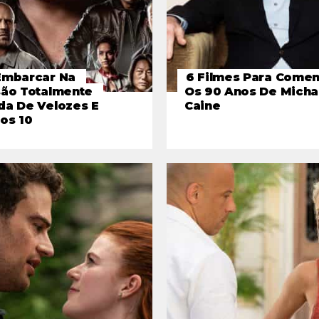
Embarcar Na
6 Filmes Para Come
são Totalmente
Os 90 Anos De Micha
da De Velozes E
Caine
os 10