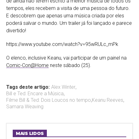
de ainda não terem escrito a melhor música de todos os
tempos, eles recebem a visita de uma pessoa do futuro.
E descobre
m que apenas uma música criada por eles
poderá salvar o mundo. Um trailer já foi lançado e parece
divertido!
https://www.youtube.com/watch?v=95wRULc_mPk
O elenco, inclusive Keanu, vai participar de um painel na
Comic-Con@Home
neste sábado (25).
Tags deste artigo:
Alex Winter
,
Bill e Ted: Encare a Música
,
Filme Bill & Ted: Dois Loucos no tempo
,
Keanu Reeves
,
Samara Weaving
MAIS LIDOS